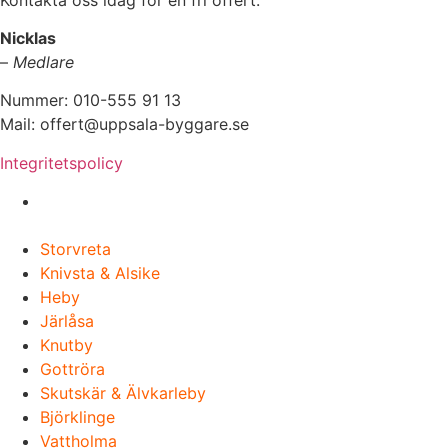
Nicklas
–
Medlare
Nummer: 010-555 91 13
Mail: offert@uppsala-byggare.se
Integritetspolicy
Vi utför Byggarbeten i hela Uppland, Norra
Stockholm & Roslagen
Storvreta
Knivsta & Alsike
Heby
Järlåsa
Knutby
Gottröra
Skutskär & Älvkarleby
Björklinge
Vattholma