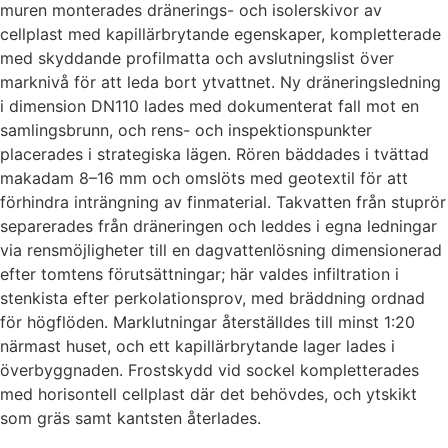
muren monterades dränerings- och isolerskivor av
cellplast med kapillärbrytande egenskaper, kompletterade
med skyddande profilmatta och avslutningslist över
marknivå för att leda bort ytvattnet. Ny dräneringsledning
i dimension DN110 lades med dokumenterat fall mot en
samlingsbrunn, och rens- och inspektionspunkter
placerades i strategiska lägen. Rören bäddades i tvättad
makadam 8–16 mm och omslöts med geotextil för att
förhindra inträngning av finmaterial. Takvatten från stuprör
separerades från dräneringen och leddes i egna ledningar
via rensmöjligheter till en dagvattenlösning dimensionerad
efter tomtens förutsättningar; här valdes infiltration i
stenkista efter perkolationsprov, med bräddning ordnad
för högflöden. Marklutningar återställdes till minst 1:20
närmast huset, och ett kapillärbrytande lager lades i
överbyggnaden. Frostskydd vid sockel kompletterades
med horisontell cellplast där det behövdes, och ytskikt
som gräs samt kantsten återlades.