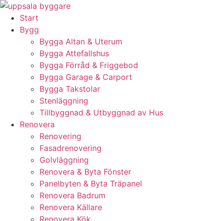
Skip
to
Start
content
Bygg
Bygga Altan & Uterum
Bygga Attefallshus
Bygga Förråd & Friggebod
Bygga Garage & Carport
Bygga Takstolar
Stenläggning
Tillbyggnad & Utbyggnad av Hus
Renovera
Renovering
Fasadrenovering
Golvläggning
Renovera & Byta Fönster
Panelbyten & Byta Träpanel
Renovera Badrum
Renovera Källare
Renovera Kök