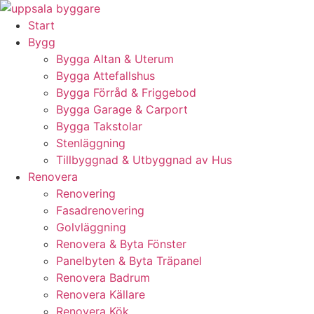
Skip
to
Start
content
Bygg
Bygga Altan & Uterum
Bygga Attefallshus
Bygga Förråd & Friggebod
Bygga Garage & Carport
Bygga Takstolar
Stenläggning
Tillbyggnad & Utbyggnad av Hus
Renovera
Renovering
Fasadrenovering
Golvläggning
Renovera & Byta Fönster
Panelbyten & Byta Träpanel
Renovera Badrum
Renovera Källare
Renovera Kök