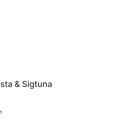
vsta & Sigtuna
t: