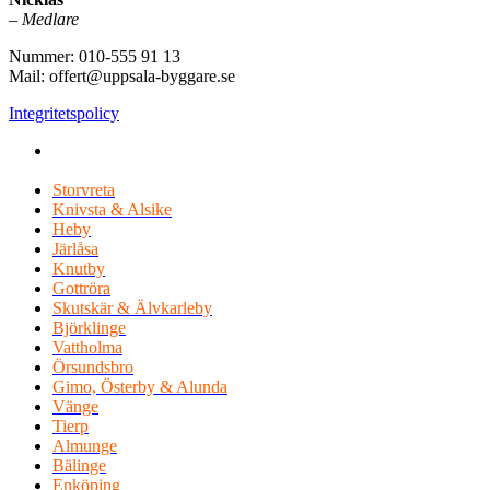
–
Medlare
Nummer: 010-555 91 13
Mail: offert@uppsala-byggare.se
Integritetspolicy
Vi utför Byggarbeten i hela Uppland, Norra Stockholm &
Roslagen
Storvreta
Knivsta & Alsike
Heby
Järlåsa
Knutby
Gottröra
Skutskär & Älvkarleby
Björklinge
Vattholma
Örsundsbro
Gimo, Österby & Alunda
Vänge
Tierp
Almunge
Bälinge
Enköping