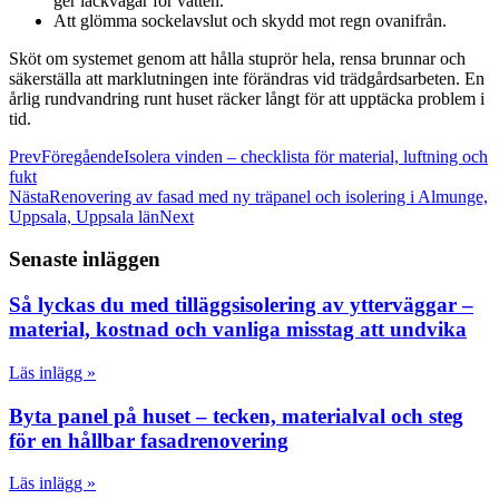
ger läckvägar för vatten.
Att glömma sockelavslut och skydd mot regn ovanifrån.
Sköt om systemet genom att hålla stuprör hela, rensa brunnar och
säkerställa att marklutningen inte förändras vid trädgårdsarbeten. En
årlig rundvandring runt huset räcker långt för att upptäcka problem i
tid.
Prev
Föregående
Isolera vinden – checklista för material, luftning och
fukt
Nästa
Renovering av fasad med ny träpanel och isolering i Almunge,
Uppsala, Uppsala län
Next
Senaste inläggen
Så lyckas du med tilläggsisolering av ytterväggar –
material, kostnad och vanliga misstag att undvika
Läs inlägg »
Byta panel på huset – tecken, materialval och steg
för en hållbar fasadrenovering
Läs inlägg »