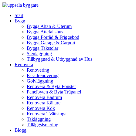
Skip
to
Start
content
Bygg
Bygga Altan & Uterum
Bygga Attefallshus
Bygga Förråd & Friggebod
Bygga Garage & Carport
Bygga Takstolar
Stenläggning
Tillbyggnad & Utbyggnad av Hus
Renovera
Renovering
Fasadrenovering
Golvläggning
Renovera & Byta Fönster
Panelbyten & Byta Träpanel
Renovera Badrum
Renovera Källare
Renovera Kök
Renovera Tvättstuga
Takläggning
Tilläggsisolering
Blogg