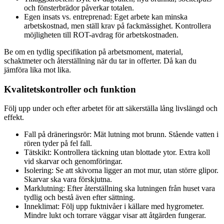
och fönsterbrädor påverkar totalen.
Egen insats vs. entreprenad: Eget arbete kan minska
arbetskostnad, men ställ krav på fackmässighet. Kontrollera
möjligheten till ROT-avdrag för arbetskostnaden.
Be om en tydlig specifikation på arbetsmoment, material,
schaktmeter och återställning när du tar in offerter. Då kan du
jämföra lika mot lika.
Kvalitetskontroller och funktion
Följ upp under och efter arbetet för att säkerställa lång livslängd och
effekt.
Fall på dräneringsrör: Mät lutning mot brunn. Stående vatten i
rören tyder på fel fall.
Tätskikt: Kontrollera täckning utan blottade ytor. Extra koll
vid skarvar och genomföringar.
Isolering: Se att skivorna ligger an mot mur, utan större glipor.
Skarvar ska vara förskjutna.
Marklutning: Efter återställning ska lutningen från huset vara
tydlig och bestå även efter sättning.
Inneklimat: Följ upp fuktnivåer i källare med hygrometer.
Mindre lukt och torrare väggar visar att åtgärden fungerar.