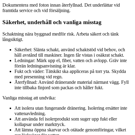
Dokumentera med foton innan återfyllnad. Det underlättar vid
framtida service och vid försäljning.
Säkerhet, underhåll och vanliga misstag
Schaktning nära byggnad medför risk. Arbeta säkert och tänk
långsiktigt.
Säkerhet: Slänta schakt, använd schaktstöd vid behov, och
håll avstånd till maskiner. Ingen får vistas i osäkrat schakt.
Ledningar: Märk upp el, fiber, vatten och avlopp. Gräv inte
förrän ledningsanvisning är klar.
Fukt och väder: Tätskikt ska appliceras på torr yta. Skydda
med presenning vid regn.
Återfyllnad: Använd dränerande material närmast vägg. Fyll
inte tillbaka finjord som packas och håller fukt.
Vanliga misstag att undvika:
Att isolera utan fungerande dränering. Isolering ersätter inte
vattenavledning.
Att använda fel isolerprodukt som suger upp fukt eller
kollapsar under marktryck.
Att lämna öppna skarvar och otätade genomföringar, vilket