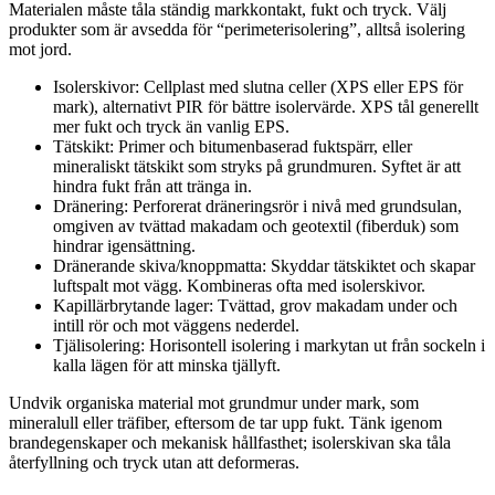
Materialen måste tåla ständig markkontakt, fukt och tryck. Välj
produkter som är avsedda för “perimeterisolering”, alltså isolering
mot jord.
Isolerskivor: Cellplast med slutna celler (XPS eller EPS för
mark), alternativt PIR för bättre isolervärde. XPS tål generellt
mer fukt och tryck än vanlig EPS.
Tätskikt: Primer och bitumenbaserad fuktspärr, eller
mineraliskt tätskikt som stryks på grundmuren. Syftet är att
hindra fukt från att tränga in.
Dränering: Perforerat dräneringsrör i nivå med grundsulan,
omgiven av tvättad makadam och geotextil (fiberduk) som
hindrar igensättning.
Dränerande skiva/knoppmatta: Skyddar tätskiktet och skapar
luftspalt mot vägg. Kombineras ofta med isolerskivor.
Kapillärbrytande lager: Tvättad, grov makadam under och
intill rör och mot väggens nederdel.
Tjälisolering: Horisontell isolering i markytan ut från sockeln i
kalla lägen för att minska tjällyft.
Undvik organiska material mot grundmur under mark, som
mineralull eller träfiber, eftersom de tar upp fukt. Tänk igenom
brandegenskaper och mekanisk hållfasthet; isolerskivan ska tåla
återfyllning och tryck utan att deformeras.