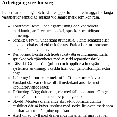
Arbetsgång steg för steg
Planera arbetet noga. Schakta i etapper för att inte frilägga för långa
väggpartier samtidigt, särskilt vid sämre mark som kan rasa.
Förarbete: Beställ ledningsanvisning och kontrollera
marklutningar. Inventera sockel, sprickor och tidigare
dränering.
Schakt: Gräv till underkant grundsula. Slänta schaktet eller
använd schaktstöd vid risk för ras. Frakta bort massor som
inte kan återanvändas.
Rengöring: Borsta och högtryckstvätta grundmuren. Laga
sprickor och ojämnheter med avsedd reparationsbruk.
Tätskikt: Grundmåla (primer) och applicera fuktspärr enligt
systemets anvisning. Skydda hörn och genomföringar extra
noga.
Isolering: Limma eller mekaniskt fäst perimeterskivor.
Förskjut skarvar och se till att nederkant ansluter mot
kapillärbrytande lager.
Dränering: Lägg dräneringsrör med fall mot brunn. Omge
med tvättad makadam och svep in i geotextil.
Skydd: Montera dränerande skiva/knoppmatta utanför
tätskiktet där så krävs. Avsluta med sockellist ovan mark som
hindrar vatteninträngning uppifrån.
Återfyllnad: Fyll med dränerande material närmast väggen.