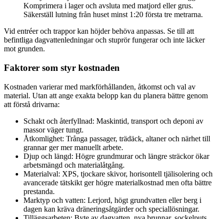
Komprimera i lager och avsluta med matjord eller grus.
Säkerställ lutning från huset minst 1:20 första tre metrarna.
Vid entréer och trappor kan höjder behöva anpassas. Se till att
befintliga dagvattenledningar och stuprör fungerar och inte läcker
mot grunden.
Faktorer som styr kostnaden
Kostnaden varierar med markförhållanden, åtkomst och val av
material. Utan att ange exakta belopp kan du planera bättre genom
att förstå drivarna:
Schakt och återfyllnad: Maskintid, transport och deponi av
massor väger tungt.
Åtkomlighet: Trånga passager, trädäck, altaner och närhet till
grannar ger mer manuellt arbete.
Djup och längd: Högre grundmurar och längre sträckor ökar
arbetsmängd och materialåtgång.
Materialval: XPS, tjockare skivor, horisontell tjälisolering och
avancerade tätskikt ger högre materialkostnad men ofta bättre
prestanda.
Marktyp och vatten: Lerjord, högt grundvatten eller berg i
dagen kan kräva dräneringsåtgärder och speciallösningar.
Tilläggsarbeten: Byte av dagvatten, nya brunnar, sockelputs