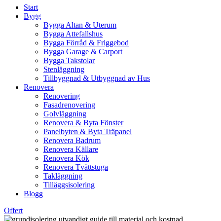
Start
Bygg
Bygga Altan & Uterum
Bygga Attefallshus
Bygga Förråd & Friggebod
Bygga Garage & Carport
Bygga Takstolar
Stenläggning
Tillbyggnad & Utbyggnad av Hus
Renovera
Renovering
Fasadrenovering
Golvläggning
Renovera & Byta Fönster
Panelbyten & Byta Träpanel
Renovera Badrum
Renovera Källare
Renovera Kök
Renovera Tvättstuga
Takläggning
Tilläggsisolering
Blogg
Offert