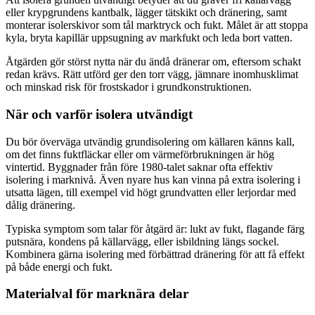
eller krypgrundens kantbalk, lägger tätskikt och dränering, samt
monterar isolerskivor som tål marktryck och fukt. Målet är att stoppa
kyla, bryta kapillär uppsugning av markfukt och leda bort vatten.
Åtgärden gör störst nytta när du ändå dränerar om, eftersom schakt
redan krävs. Rätt utförd ger den torr vägg, jämnare inomhusklimat
och minskad risk för frostskador i grundkonstruktionen.
När och varför isolera utvändigt
Du bör överväga utvändig grundisolering om källaren känns kall,
om det finns fuktfläckar eller om värmeförbrukningen är hög
vintertid. Byggnader från före 1980-talet saknar ofta effektiv
isolering i marknivå. Även nyare hus kan vinna på extra isolering i
utsatta lägen, till exempel vid högt grundvatten eller lerjordar med
dålig dränering.
Typiska symptom som talar för åtgärd är: lukt av fukt, flagande färg
putsnära, kondens på källarvägg, eller isbildning längs sockel.
Kombinera gärna isolering med förbättrad dränering för att få effekt
på både energi och fukt.
Materialval för marknära delar