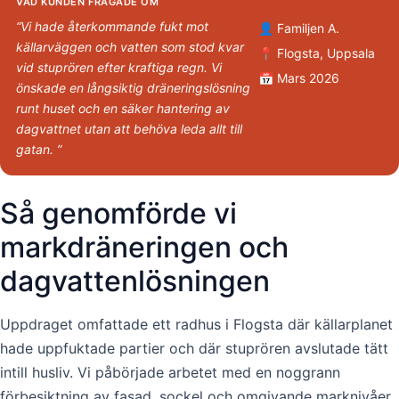
VAD KUNDEN FRÅGADE OM
“Vi hade återkommande fukt mot
👤 Familjen A.
källarväggen och vatten som stod kvar
📍 Flogsta, Uppsala
vid stuprören efter kraftiga regn. Vi
📅 Mars 2026
önskade en långsiktig dräneringslösning
runt huset och en säker hantering av
dagvattnet utan att behöva leda allt till
gatan. ”
Så genomförde vi
markdräneringen och
dagvattenlösningen
Uppdraget omfattade ett radhus i Flogsta där källarplanet
hade uppfuktade partier och där stuprören avslutade tätt
intill husliv. Vi påbörjade arbetet med en noggrann
förbesiktning av fasad, sockel och omgivande marknivåer.