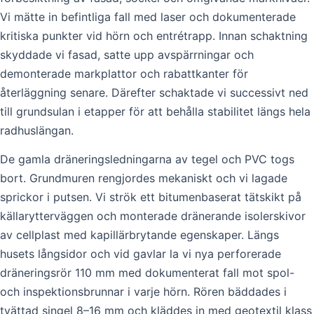
Vi mätte in befintliga fall med laser och dokumenterade
kritiska punkter vid hörn och entrétrapp. Innan schaktning
skyddade vi fasad, satte upp avspärrningar och
demonterade markplattor och rabattkanter för
återläggning senare. Därefter schaktade vi successivt ned
till grundsulan i etapper för att behålla stabilitet längs hela
radhuslängan.
De gamla dräneringsledningarna av tegel och PVC togs
bort. Grundmuren rengjordes mekaniskt och vi lagade
sprickor i putsen. Vi strök ett bitumenbaserat tätskikt på
källarytterväggen och monterade dränerande isolerskivor
av cellplast med kapillärbrytande egenskaper. Längs
husets långsidor och vid gavlar la vi nya perforerade
dräneringsrör 110 mm med dokumenterat fall mot spol-
och inspektionsbrunnar i varje hörn. Rören bäddades i
tvättad singel 8–16 mm och kläddes in med geotextil klass