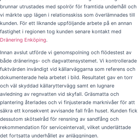
brunnar utrustades med spolrör för framtida underhåll och
vi märkte upp lägen i relationsskiss som överlämnades till
kunden. För ett liknande uppföljande arbete på en annan
fastighet i regionen tog kunden senare kontakt med
Dränering Enköping
.
Innan avslut utförde vi genomspolning och flödestest av
både dränerings- och dagvattensystemet. Vi kontrollerade
fuktvärden invändigt vid källarväggarna som referens och
dokumenterade hela arbetet i bild. Resultatet gav en torr
och väl skyddad källaryttervägg samt en lugnare
avledning av regnvatten vid skyfall. Gräsmatta och
plantering återlades och vi finjusterade marknivåer för att
säkra ett konsekvent avvisande fall från huset. Kunden fick
dessutom skötselråd för rensning av sandfång och
rekommendation för serviceintervall, vilket underlättade
det fortsatta underhållet av anläggningen.