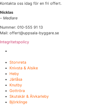
Kontakta oss idag för en fri offert.
Nicklas
–
Medlare
Nummer: 010-555 91 13
Mail: offert@uppsala-byggare.se
Integritetspolicy
Vi utför Byggarbeten i hela Uppland, Norra
Stockholm & Roslagen
Storvreta
Knivsta & Alsike
Heby
Järlåsa
Knutby
Gottröra
Skutskär & Älvkarleby
Björklinge