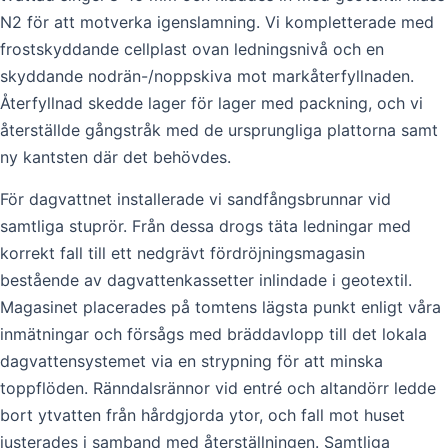
N2 för att motverka igenslamning. Vi kompletterade med
frostskyddande cellplast ovan ledningsnivå och en
skyddande nodrän-/noppskiva mot markåterfyllnaden.
Återfyllnad skedde lager för lager med packning, och vi
återställde gångstråk med de ursprungliga plattorna samt
ny kantsten där det behövdes.
För dagvattnet installerade vi sandfångsbrunnar vid
samtliga stuprör. Från dessa drogs täta ledningar med
korrekt fall till ett nedgrävt fördröjningsmagasin
bestående av dagvattenkassetter inlindade i geotextil.
Magasinet placerades på tomtens lägsta punkt enligt våra
inmätningar och försågs med bräddavlopp till det lokala
dagvattensystemet via en strypning för att minska
toppflöden. Ränndalsrännor vid entré och altandörr ledde
bort ytvatten från hårdgjorda ytor, och fall mot huset
justerades i samband med återställningen. Samtliga