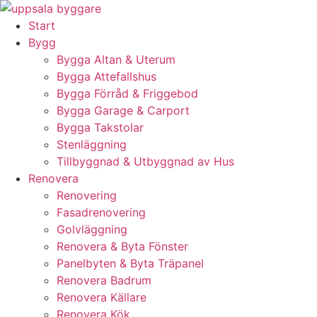
Skip
to
Start
content
Bygg
Bygga Altan & Uterum
Bygga Attefallshus
Bygga Förråd & Friggebod
Bygga Garage & Carport
Bygga Takstolar
Stenläggning
Tillbyggnad & Utbyggnad av Hus
Renovera
Renovering
Fasadrenovering
Golvläggning
Renovera & Byta Fönster
Panelbyten & Byta Träpanel
Renovera Badrum
Renovera Källare
Renovera Kök