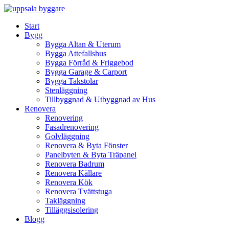
Skip
to
Start
content
Bygg
Bygga Altan & Uterum
Bygga Attefallshus
Bygga Förråd & Friggebod
Bygga Garage & Carport
Bygga Takstolar
Stenläggning
Tillbyggnad & Utbyggnad av Hus
Renovera
Renovering
Fasadrenovering
Golvläggning
Renovera & Byta Fönster
Panelbyten & Byta Träpanel
Renovera Badrum
Renovera Källare
Renovera Kök
Renovera Tvättstuga
Takläggning
Tilläggsisolering
Blogg