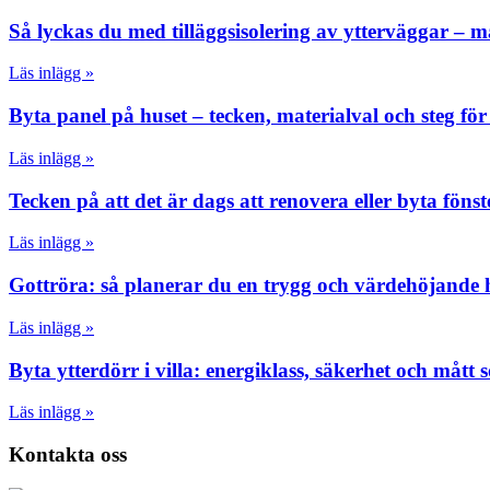
Så lyckas du med tilläggsisolering av ytterväggar – m
Läs inlägg »
Byta panel på huset – tecken, materialval och steg fö
Läs inlägg »
Tecken på att det är dags att renovera eller byta föns
Läs inlägg »
Gottröra: så planerar du en trygg och värdehöjande hu
Läs inlägg »
Byta ytterdörr i villa: energiklass, säkerhet och mått 
Läs inlägg »
Kontakta oss