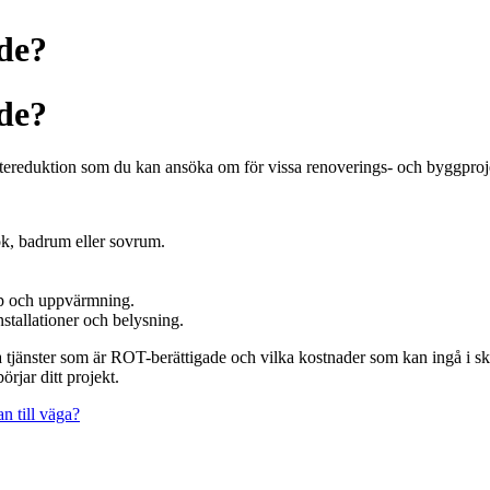
ade?
ade?
ereduktion som du kan ansöka om för vissa renoverings- och byggprojek
, badrum eller sovrum.
opp och uppvärmning.
installationer och belysning.
ilka tjänster som är ROT-berättigade och vilka kostnader som kan ingå i 
rjar ditt projekt.
n till väga?