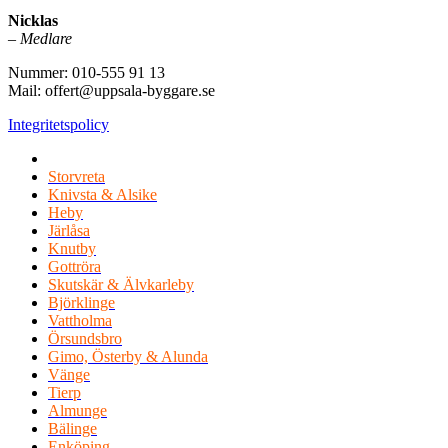
Nicklas
–
Medlare
Nummer: 010-555 91 13
Mail: offert@uppsala-byggare.se
Integritetspolicy
Vi utför Byggarbeten i hela Uppland, Norra Stockholm & Rosl
Storvreta
Knivsta & Alsike
Heby
Järlåsa
Knutby
Gottröra
Skutskär & Älvkarleby
Björklinge
Vattholma
Örsundsbro
Gimo, Österby & Alunda
Vänge
Tierp
Almunge
Bälinge
Enköping