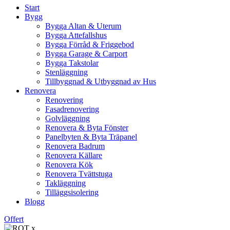
Start
Bygg
Bygga Altan & Uterum
Bygga Attefallshus
Bygga Förråd & Friggebod
Bygga Garage & Carport
Bygga Takstolar
Stenläggning
Tillbyggnad & Utbyggnad av Hus
Renovera
Renovering
Fasadrenovering
Golvläggning
Renovera & Byta Fönster
Panelbyten & Byta Träpanel
Renovera Badrum
Renovera Källare
Renovera Kök
Renovera Tvättstuga
Takläggning
Tilläggsisolering
Blogg
Offert