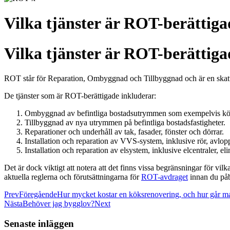
Vilka tjänster är ROT-berättig
Vilka tjänster är ROT-berättig
ROT står för Reparation, Ombyggnad och Tillbyggnad och är en skatt
De tjänster som är ROT-berättigade inkluderar:
Ombyggnad av befintliga bostadsutrymmen som exempelvis kök
Tillbyggnad av nya utrymmen på befintliga bostadsfastigheter.
Reparationer och underhåll av tak, fasader, fönster och dörrar.
Installation och reparation av VVS-system, inklusive rör, avl
Installation och reparation av elsystem, inklusive elcentraler, el
Det är dock viktigt att notera att det finns vissa begränsningar för v
aktuella reglerna och förutsättningarna för
ROT-avdraget
innan du påbö
Prev
Föregående
Hur mycket kostar en köksrenovering, och hur går ma
Nästa
Behöver jag bygglov?
Next
Senaste inläggen