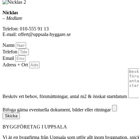
Nicklas
–
Medlare
Telefon: 010-555 91 13
E-mail: offert@uppsala-byggare.se
Namn
Telefon
Email
Adress + Ort
Beskriv ert behov, förutsättningar, antal m2 & önskat startdatum
Bifoga gärna eventuella dokument, bilder eller ritningar
Bifoga gärna eventuella dokument, bilder eller ritningar
Skicka
BYGGFÖRETAG I UPPSALA
Vi är en byggfirma från Uppsala som utför allt inom byggnation, snic